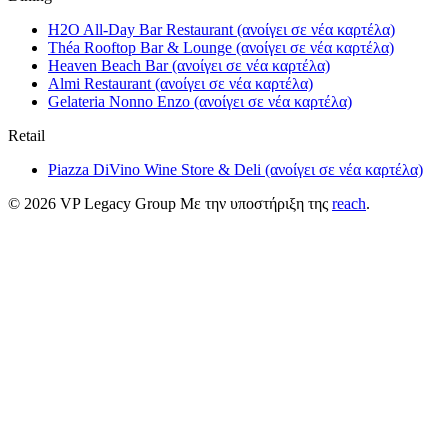
H2O All-Day Bar Restaurant
(ανοίγει σε νέα καρτέλα)
Théa Rooftop Bar & Lounge
(ανοίγει σε νέα καρτέλα)
Heaven Beach Bar
(ανοίγει σε νέα καρτέλα)
Almi Restaurant
(ανοίγει σε νέα καρτέλα)
Gelateria Nonno Enzo
(ανοίγει σε νέα καρτέλα)
Retail
Piazza DiVino Wine Store & Deli
(ανοίγει σε νέα καρτέλα)
© 2026 VP Legacy Group
Με την υποστήριξη της
reach
.