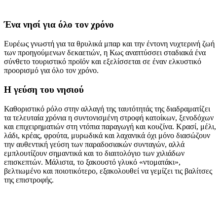
Ένα νησί για όλο τον χρόνο
Ευρέως γνωστή για τα θρυλικά μπαρ και την έντονη νυχτερινή ζωή
των προηγούμενων δεκαετιών, η Κως αναπτύσσει σταδιακά ένα
σύνθετο τουριστικό προϊόν και εξελίσσεται σε έναν ελκυστικό
προορισμό για όλο τον χρόνο.
Η γεύση του νησιού
Καθοριστικό ρόλο στην αλλαγή της ταυτότητάς της διαδραματίζει
τα τελευταία χρόνια η συντονισμένη στροφή κατοίκων, ξενοδόχων
και επιχειρηματιών στη ντόπια παραγωγή και κουζίνα. Κρασί, μέλι,
λάδι, κρέας, φρούτα, μυρωδικά και λαχανικά όχι μόνο διασώζουν
την αυθεντική γεύση των παραδοσιακών συνταγών, αλλά
εμπλουτίζουν σημαντικά και το διαιτολόγιο των χιλιάδων
επισκεπτών. Μάλιστα, το ξακουστό γλυκό «ντοματάκι»,
βελτιωμένο και ποιοτικότερο, εξακολουθεί να γεμίζει τις βαλίτσες
της επιστροφής.