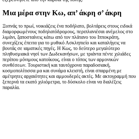
Μια μέρα στην Κω, απ’ άκρη σ’ άκρη
Ξυπνάς το πρωί, νοικιάζεις ένα ποδήλατο, βολτάρεις στους ειδικά
διαμορφωμένους ποδηλατόδρομους, περιπλανιέσαι ανέμελος στο
λιμάνι, ξαποσταίνεις κάτω από τον πλάτανο του Ιπποκράτη,
συνεχίζεις έπειτα για το μυθικό Ασκληπιείο και καταλήγεις να
βουτάς σε ιαματικές πηγές. Η Κως, το δεύτερο μεγαλύτερο
πληθυσμιακά νησί των Δωδεκανήσων, με τριάντα πέντε χιλιάδες
περίπου μόνιμους κατοίκους, είναι ο τόπος των αρμονικών
συνθέσεων. Τουριστική και ταυτόχρονα παραδοσιακή,
κοσμοπολίτισσα μα και συνάμα κλειστή, είναι σπαρμένη με
αμέτρητες αρχαιότητες και αμμουδερές ακτές. Με ακτογραμμή που
ξεπερνά τα εκατό χιλιόμετρα, το δύσκολο είναι να διαλέξεις
παραλία.