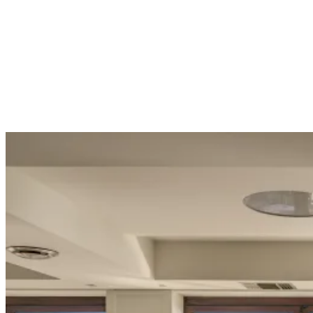
Σουίτα · Θέα Θάλασσα
Σουίτα με Θέα Θάλασσα
31 m² · Φιλοξενεί 3 · Θέα θάλασσα
Δείτε το δωμάτιο →