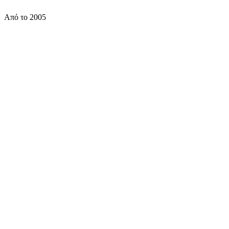
✓ Άμεση επιβεβαίωση
✓ Ασφαλής πληρωμή
Από το 2005