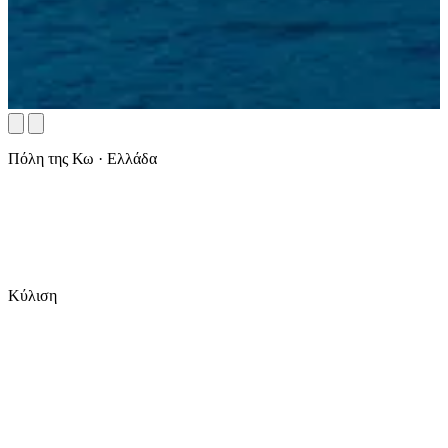
Πόλη της Κω · Ελλάδα
Κύλιση
Ημερομηνίες
Επισκέπτες
Έλεγχος διαθεσιμότητας
✓ Δωρεάν ακύρωση
✓ Πληρωμή στο ξενοδοχείο