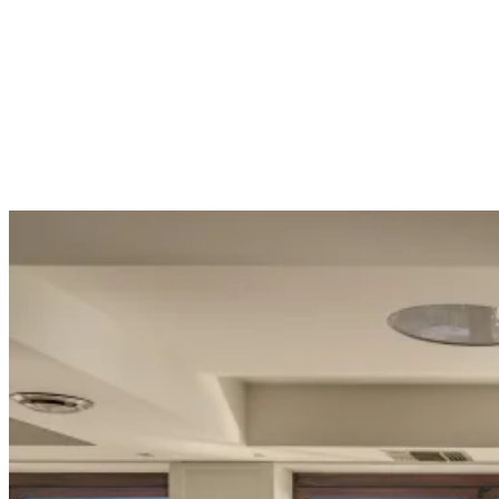
Σουίτα · Θέα Θάλασσα
Σουίτα με Θέα Θάλασσα
31 m² · Φιλοξενεί 3 · Θέα θάλασσα
Δείτε το δωμάτιο →