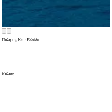
Πόλη της Κω · Ελλάδα
Κύλιση
Ημερομηνίες
Επισκέπτες
Έλεγχος διαθεσιμότητας
✓ Δωρεάν ακύρωση
✓ Πληρωμή στο ξενοδοχείο