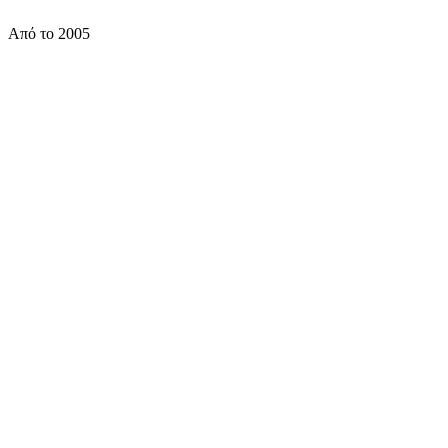
✓ Άμεση επιβεβαίωση
✓ Ασφαλής πληρωμή
Από το 2005