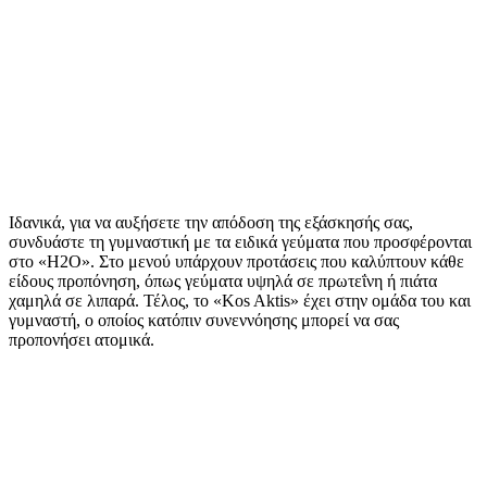
Δύο πάγκοι
Ελεύθερα βάρη
Στρώματα γυμναστικής
Καλό να ξέρετε
40 τ.μ. στον τρίτο όροφο
Ανοιχτό 24 ώρες
Δωρεάν για τους επισκέπτες
Κλιματισμός & ιδιωτικό μπάνιο
Personal trainer κατόπιν αιτήματος
Ιδανικά, για να αυξήσετε την απόδοση της εξάσκησής σας,
συνδυάστε τη γυμναστική με τα ειδικά γεύματα που προσφέρονται
στο «H2O». Στο μενού υπάρχουν προτάσεις που καλύπτουν κάθε
είδους προπόνηση, όπως γεύματα υψηλά σε πρωτεΐνη ή πιάτα
χαμηλά σε λιπαρά. Τέλος, το «Kos Aktis» έχει στην ομάδα του και
γυμναστή, ο οποίος κατόπιν συνεννόησης μπορεί να σας
προπονήσει ατομικά.