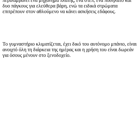
περιλαμβάνει ένα μηχάνημα πλάτης, ένα στεπ, ένα ποδήλατο και
δυο πάγκους για ελεύθερα βάρη, ενώ τα ειδικά στρώματα
επιτρέπουν στον αθλούμενο να κάνει ασκήσεις εδάφους.
Το γυμναστήριο κλιματίζεται, έχει δικό του αυτόνομο μπάνιο, είναι
ανοιχτό όλη τη διάρκεια της ημέρας και η χρήση του είναι δωρεάν
για όσους μένουν στο ξενοδοχείο.
Cardio
Διάδρομος τρεξίματος
Στατικό ποδήλατο
Μηχάνημα step
Δύναμη
Μηχάνημα πλάτης