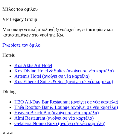
Μέλος του ομίλου
VP Legacy Group
Μια οικογενειακή συλλογή ξενοδοχείων, εστιατορίων και
καταστημάτων στο νησί της Κω.
Γνωρίστε τον όμιλο
Hotels
Kos Aktis Art Hotel
Kos Divine Hotel & Suites
(ανοίγει σε νέα καρτέλα)
Artemis Hotel
(ανοίγει σε νέα καρτέλα)
Kos Ethereal Suites & Spa
(ανοίγει σε νέα καρτέλα)
Dining
H2O All-Day Bar Restaurant
(ανοίγει σε νέα καρτέλα)
Théa Rooftop Bar & Lounge
(ανοίγει σε νέα καρτέλα)
Heaven Beach Bar
(ανοίγει σε νέα καρτέλα)
Almi Restaurant
(ανοίγει σε νέα καρτέλα)
Gelateria Nonno Enzo
(ανοίγει σε νέα καρτέλα)
Retail